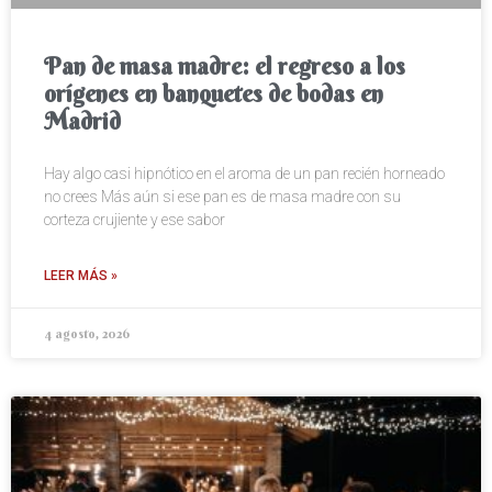
Pan de masa madre: el regreso a los
orígenes en banquetes de bodas en
Madrid
Hay algo casi hipnótico en el aroma de un pan recién horneado
no crees Más aún si ese pan es de masa madre con su
corteza crujiente y ese sabor
LEER MÁS »
4 agosto, 2026