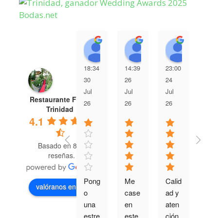
Nuria Gil Roldan
Maria Garcia
Julio 
18:34
14:39
23:00
13:
30
26
24
23
Jul
Jul
Jul
Jul
Restaurante Finca
26
26
26
26
Trinidad
4.1
Basado en 882
reseñas.
Pong
Me 
Calid
Muy
valóranos en
o 
case 
ad y 
bue
una 
en 
aten
a 
estre
este 
ción 
ate