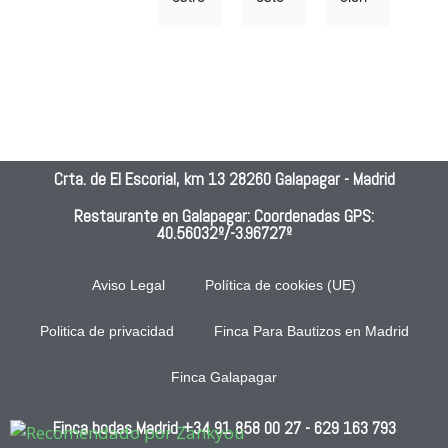
lla 
lugar 
muy 
ción
porq
hace 
buen
y 
ue 
15 
a
gran
no 
años
cali
se 
!!!!!!!!
ad y
pued
!!, 
can
e 
fue 
dad 
Crta. de El Escorial, km 13 28260 Galapagar - Madrid
pone
una 
de l
r 
boda 
com
Restaurante en Galapagar: Coordenadas GPS:
40.56032º/-3.96727º
men
inolvi
da
os.S
dabl
ervic
e!!!!!!
Aviso Legal
Política de cookies (UE)
io 
!!!! 
nefa
No 
Politica de privacidad
Finca Para Bautizos en Madrid
sto, 
hubo 
Finca Galapagar
comi
ni un 
da 
abso
Finca bodas Madrid
mala
+34 91 858 00 27
luto 
- 629 163 793