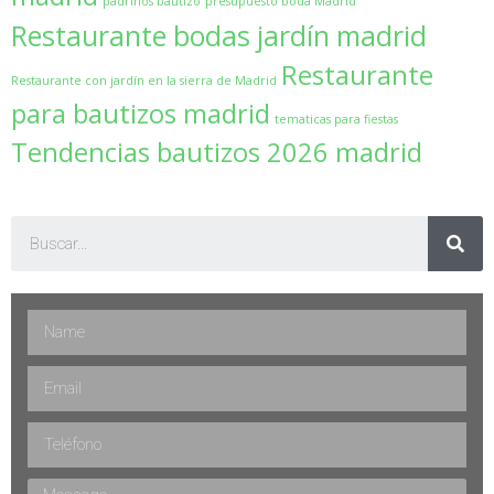
padrinos bautizo
presupuesto boda Madrid
Restaurante bodas jardín madrid
Restaurante
Restaurante con jardín en la sierra de Madrid
para bautizos madrid
tematicas para fiestas
Tendencias bautizos 2026 madrid