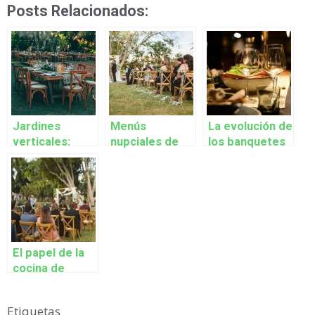
Posts Relacionados:
Jardines
Menús
La evolución de
verticales:
nupciales de
los banquetes
tendencia
temporada:
de boda:
sostenible en
inspiración y
tendencias
fincas para
sabores para
gastronómicas
bodas en
bodas en
en Madrid
Madrid
Madrid
El papel de la
cocina de
proximidad en
los menús de
Etiquetas
bodas en