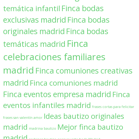
Finca bodas
temática infantil
exclusivas madrid
Finca bodas
originales madrid
Finca bodas
Finca
temáticas madrid
celebraciones familiares
madrid
Finca comuniones creativas
madrid
Finca comuniones madrid
Finca eventos empresa madrid
Finca
eventos infantiles madrid
frases cortas para felicitar
Ideas bautizo originales
frases san valentín amor
madrid
Mejor finca bautizo
madrina bautizo
madrid