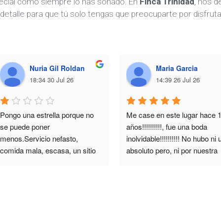
pecial como siempre lo has soñado. En
Finca Trinidad
, nos 
detalle para que tú solo tengas que preocuparte por disfruta
Nuria Gil Roldan
Maria Garcia
18:34 30 Jul 26
14:39 26 Jul 26
Pongo una estrella porque no 
Me case en este lugar hace 1
se puede poner 
años!!!!!!!!!!, fue una boda 
menos.Servicio nefasto, 
inolvidable!!!!!!!!!! No hubo ni u
comida mala, escasa, un sitio 
absoluto pero, ni por nuestra 
para no volver!!
parte, ni por la de ningun 
invitado... el trato fue ejemplar,
Patricia e Isidro, estaban 
totalmente implicados en que 
todo saliese PERFECTO!!! 