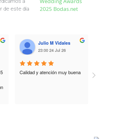
dedicamos a
r de este día
Julio M Vidales
Paco Vilar
23:00 24 Jul 26
13:38 23 Ju
5 
Calidad y atención muy buena
Muy buena atención
calidad y cantidad 
n 
 