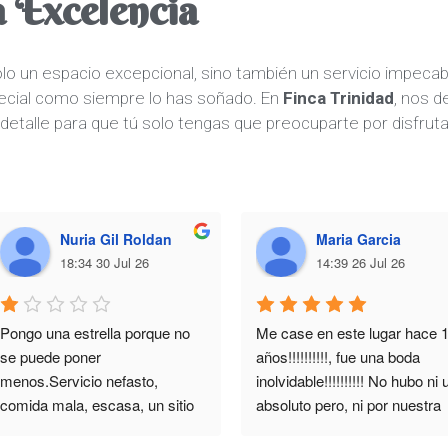
 Excelencia
o un espacio excepcional, sino también un servicio impecab
pecial como siempre lo has soñado. En
Finca Trinidad
, nos 
detalle para que tú solo tengas que preocuparte por disfruta
Nuria Gil Roldan
Maria Garcia
18:34 30 Jul 26
14:39 26 Jul 26
Pongo una estrella porque no 
Me case en este lugar hace 1
se puede poner 
años!!!!!!!!!!, fue una boda 
menos.Servicio nefasto, 
inolvidable!!!!!!!!!! No hubo ni u
comida mala, escasa, un sitio 
absoluto pero, ni por nuestra 
para no volver!!
parte, ni por la de ningun 