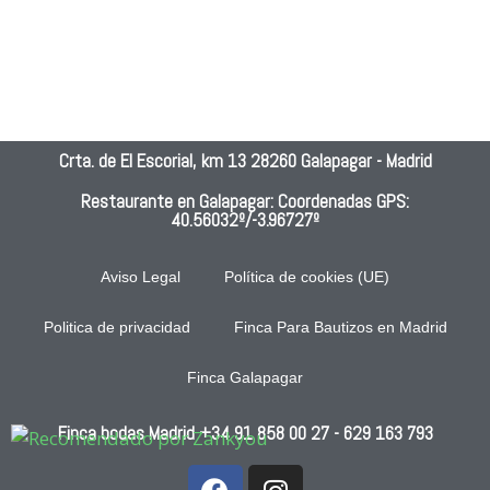
porq
hace 
buen
y 
ue 
15 
a
gran
no 
años
cali
se 
!!!!!!!!
ad y
pued
!!, 
can
e 
fue 
dad 
Crta. de El Escorial, km 13 28260 Galapagar - Madrid
pone
una 
de l
r 
boda 
com
Restaurante en Galapagar: Coordenadas GPS:
40.56032º/-3.96727º
men
inolvi
da
os.S
dabl
ervic
e!!!!!!
Aviso Legal
Política de cookies (UE)
io 
!!!! 
nefa
No 
Politica de privacidad
Finca Para Bautizos en Madrid
sto, 
hubo 
Finca Galapagar
comi
ni un 
da 
abso
Finca bodas Madrid
mala
+34 91 858 00 27
luto 
- 629 163 793
, 
pero, 
esca
ni 