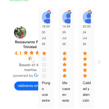
Nuria Gil Roldan
Maria Garcia
Julio 
18:34
14:39
23:00
13:
30
26
24
23
Jul
Jul
Jul
Jul
Restaurante Finca
26
26
26
26
Trinidad
4.1
Basado en 882
reseñas.
Pong
Me 
Calid
Muy
valóranos en
o 
case 
ad y 
bue
una 
en 
aten
a 
estre
este 
ción 
ate
lla 
lugar 
muy 
ción