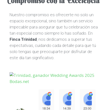
Compromiso con la Excelencia
Nuestro compromiso es ofrecerte no solo un
espacio excepcional, sino también un servicio
impecable para asegurar que tu celebración sea
tan especial como siempre lo has soñado. En
Finca Trinidad
, nos dedicamos a superar tus
expectativas, cuidando cada detalle para que tú
solo tengas que preocuparte por disfrutar de
este día tan significativo.
Nuria Gil Roldan
Maria Garcia
Julio 
18:34
14:39
23:00
13: