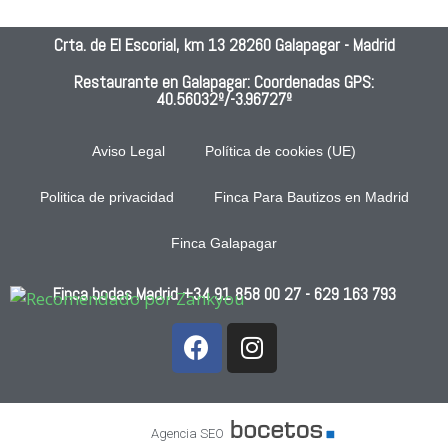
pued
!!, 
can
e 
fue 
dad 
Crta. de El Escorial, km 13 28260 Galapagar - Madrid
pone
una 
de l
r 
boda 
com
Restaurante en Galapagar: Coordenadas GPS:
40.56032º/-3.96727º
men
inolvi
da
os.S
dabl
ervic
e!!!!!!
Aviso Legal
Política de cookies (UE)
io 
!!!! 
nefa
No 
Politica de privacidad
Finca Para Bautizos en Madrid
sto, 
hubo 
Finca Galapagar
comi
ni un 
da 
abso
Finca bodas Madrid
mala
+34 91 858 00 27
luto 
- 629 163 793
, 
pero, 
esca
ni 
sa, 
por 
un 
nues
sitio 
tra 
Agencia SEO
para 
parte