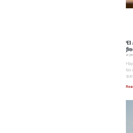
El 
fi
21 j
Hay 
las
que
Rea