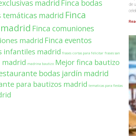
exclusivas madrid
Finca bodas
de u
cele
Finca
s temáticas madrid
Rea
s madrid
Finca comuniones
Finca eventos
iones madrid
s infantiles madrid
frases cortas para felicitar
frases san
s madrid
Mejor finca bautizo
madrina bautizo
estaurante bodas jardín madrid
ante para bautizos madrid
tematicas para fiestas
drid