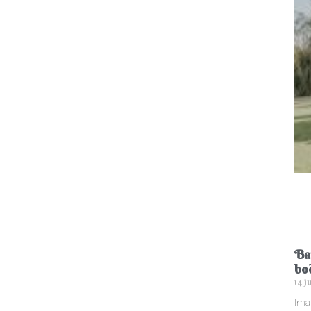
Bar
bo
14 j
Imag