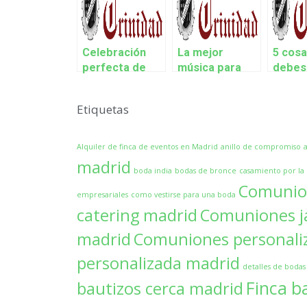
Celebración
La mejor
5 cosa
perfecta de
música para
debes
cumpleaños.
fiestas.
una c
¿Cómo
Canciones para
empre
Etiquetas
conseguirla?
triunfar
Alquiler de finca de eventos en Madrid
anillo de compromiso
madrid
boda india
bodas de bronce
casamiento por la i
Comunio
empresariales
como vestirse para una boda
catering madrid
Comuniones j
madrid
Comuniones personali
personalizada madrid
detalles de bodas
Finca b
bautizos cerca madrid