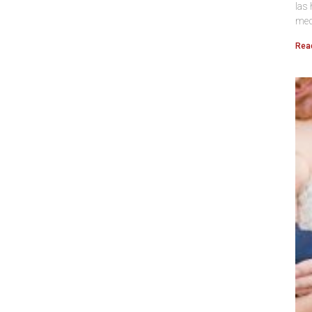
las 
med
Rea