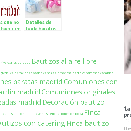
s que no
Detalles de
 hacer en
boda baratos
ena de
que dejarán a
sa
los invitados
encantados
Bautizos al aire libre
aniversarios de boda
glesia
celebraciones bodas
cenas de empresa
cocteles famosos
comidas
nes baratas madrid
Comuniones con
ardín madrid
Comuniones originales
zadas madrid
Decoración bautizo
La 
Finca
pr
detalles de comunion
eventos
felicitaciones de boda
28 j
autizos con catering
Finca bautizo
Hay