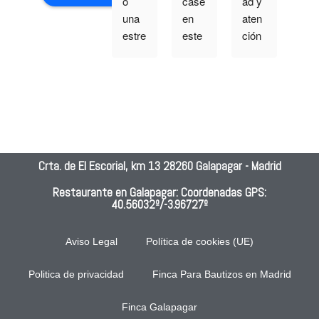
o 
case 
ad y 
bue
una 
en 
aten
a 
estre
este 
ción 
ate
lla 
lugar 
muy 
ción
porq
hace 
buen
y 
ue 
15 
a
gran
no 
años
cali
se 
!!!!!!!!
ad y
pued
!!, 
can
e 
fue 
dad 
Crta. de El Escorial, km 13 28260 Galapagar - Madrid
pone
una 
de l
r 
boda 
com
Restaurante en Galapagar: Coordenadas GPS:
40.56032º/-3.96727º
men
inolvi
da
os.S
dabl
ervic
e!!!!!!
Aviso Legal
Política de cookies (UE)
io 
!!!! 
nefa
No 
Politica de privacidad
Finca Para Bautizos en Madrid
sto, 
hubo 
Finca Galapagar
comi
ni un 