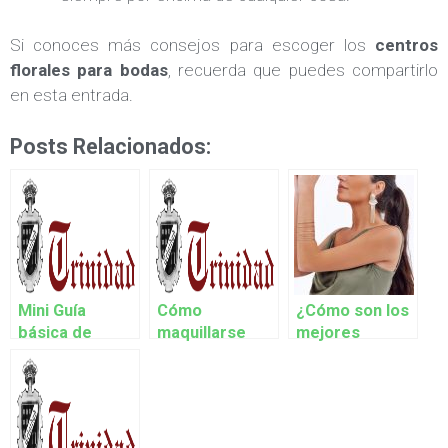
Si conoces más consejos para escoger los
centros
florales para bodas
, recuerda que puedes compartirlo
en esta entrada.
Posts Relacionados:
Mini Guía
Cómo
¿Cómo son los
básica de
maquillarse
mejores
trajes de novia
para una boda
vestidos de
de día paso a
madrina para
paso
bodas?