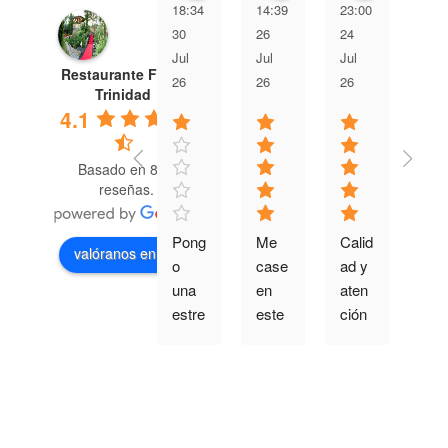
18:34
14:39
23:00
13:
30
26
24
23
Jul
Jul
Jul
Jul
Restaurante Finca
26
26
26
26
Trinidad
4.1
Basado en 882
reseñas.
Pong
Me 
Calid
Muy
valóranos en
o 
case 
ad y 
bue
una 
en 
aten
a 
estre
este 
ción 
ate
lla 
lugar 
muy 
ción
porq
hace 
buen
y 
ue 
15 
a
gran
no 
años
cali
se 
!!!!!!!!
ad y