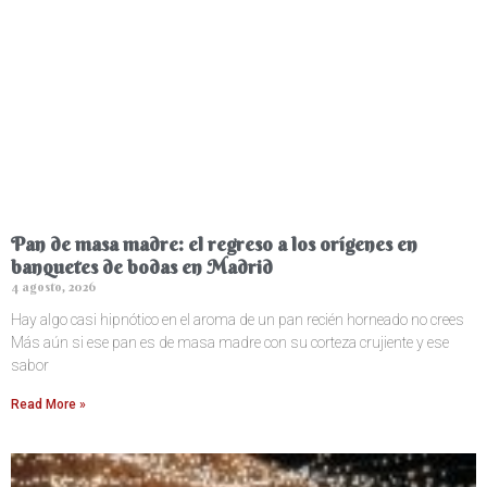
Pan de masa madre: el regreso a los orígenes en
banquetes de bodas en Madrid
4 agosto, 2026
Hay algo casi hipnótico en el aroma de un pan recién horneado no crees
Más aún si ese pan es de masa madre con su corteza crujiente y ese
sabor
Read More »