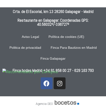
pued
!!, 
can
e 
fue 
dad 
Crta. de El Escorial, km 13 28260 Galapagar - Madrid
pone
una 
de l
r 
boda 
com
Restaurante en Galapagar: Coordenadas GPS:
40.56032º/-3.96727º
men
inolvi
da
os.S
dabl
ervic
e!!!!!!
Aviso Legal
Política de cookies (UE)
io 
!!!! 
nefa
No 
Politica de privacidad
Finca Para Bautizos en Madrid
sto, 
hubo 
Finca Galapagar
comi
ni un 
da 
abso
Finca bodas Madrid
mala
+34 91 858 00 27
luto 
- 629 163 793
, 
pero, 
esca
ni 
sa, 
por 
un 
nues
sitio 
tra 
Agencia SEO
para 
parte