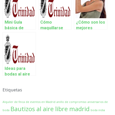
Mini Guía
Cómo
¿Cómo son los
básica de
maquillarse
mejores
trajes de novia
para una boda
vestidos de
de día paso a
madrina para
paso
bodas?
Ideas para
bodas al aire
libre sencillas y
perfectas
Etiquetas
Alquiler de finca de eventos en Madrid
anillo de compromiso
aniversarios de
Bautizos al aire libre madrid
boda
boda india