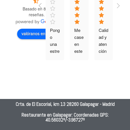
Basado en 882
reseñas.
Pong
Me 
Calid
Muy
valóranos en
o 
case 
ad y 
bue
una 
en 
aten
a 
estre
este 
ción 
ate
lla 
lugar 
muy 
ción
porq
hace 
buen
y 
ue 
15 
a
gran
no 
años
cali
se 
!!!!!!!!
ad y
pued
!!, 
can
e 
fue 
dad 
Crta. de El Escorial, km 13 28260 Galapagar - Madrid
pone
una 
de l
r 
boda 
com
Restaurante en Galapagar: Coordenadas GPS:
40.56032º/-3.96727º
men
inolvi
da
os.S
dabl