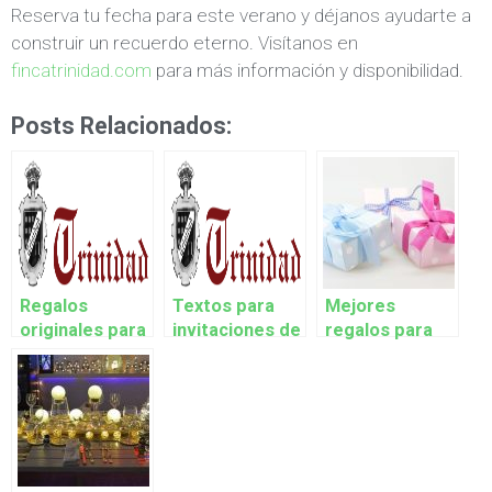
Reserva tu fecha para este verano y déjanos ayudarte a
construir un recuerdo eterno. Visítanos en
fincatrinidad.com
para más información y disponibilidad.
Posts Relacionados:
Regalos
Textos para
Mejores
originales para
invitaciones de
regalos para
novios en el día
bodas
padrinos y
de su boda
originales y
madrinas de
divertidas
una comunión