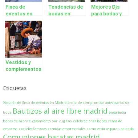
Finca de
Tendencias de
Mejores Djs
eventos en
bodas en
para bodas y
Galapagar
primavera 2021
eventos 2021
Vestidos y
complementos
para una boda
de verano
Etiquetas
Alquiler de finca de eventos en Madrid
anillo de compromiso
aniversarios de
Bautizos al aire libre madrid
boda
boda india
bodas de bronce
casamiento por la iglesia
celebraciones bodas
cenas de
empresa
cocteles famosos
comidas empresariales
como vestirse para una boda
Comuniones baratas madrid