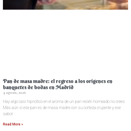
Pan de masa madre: el regreso a los orígenes en
banquetes de bodas en Madrid
4 agosto, 2026
Hay algo casi hipnótico en el aroma de un pan recién horneado no crees
Más aún si ese pan es de masa madre con su corteza crujiente y ese
sabor
Read More »