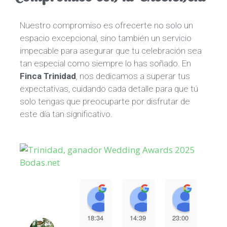
Nuestro compromiso es ofrecerte no solo un
espacio excepcional, sino también un servicio
impecable para asegurar que tu celebración sea
tan especial como siempre lo has soñado. En
Finca Trinidad
, nos dedicamos a superar tus
expectativas, cuidando cada detalle para que tú
solo tengas que preocuparte por disfrutar de
este día tan significativo.
Nuria Gil Roldan
Maria Garcia
Julio 
18:34
14:39
23:00
13: