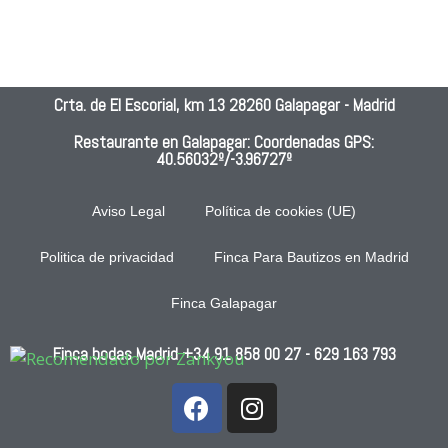
no 
años
cali
se 
!!!!!!!!
ad y
pued
!!, 
can
e 
fue 
dad 
Crta. de El Escorial, km 13 28260 Galapagar - Madrid
pone
una 
de l
r 
boda 
com
Restaurante en Galapagar: Coordenadas GPS:
40.56032º/-3.96727º
men
inolvi
da
os.S
dabl
ervic
e!!!!!!
Aviso Legal
Política de cookies (UE)
io 
!!!! 
nefa
No 
Politica de privacidad
Finca Para Bautizos en Madrid
sto, 
hubo 
Finca Galapagar
comi
ni un 
da 
abso
Finca bodas Madrid
mala
+34 91 858 00 27
luto 
- 629 163 793
, 
pero, 
esca
ni 
sa, 
por 