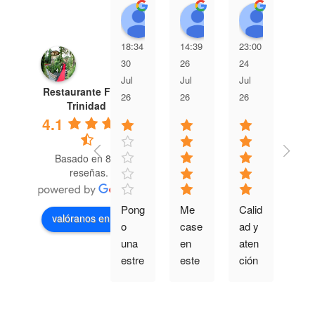
Nuria Gil Roldan
Maria Garcia
Julio 
18:34
14:39
23:00
13:
30
26
24
23
Jul
Jul
Jul
Jul
Restaurante Finca
26
26
26
26
Trinidad
4.1
Basado en 882
reseñas.
Pong
Me 
Calid
Muy
valóranos en
o 
case 
ad y 
bue
una 
en 
aten
a 
estre
este 
ción 
ate
lla 
lugar 
muy 
ción
porq
hace 
buen
y 
ue 
15 
a
gran