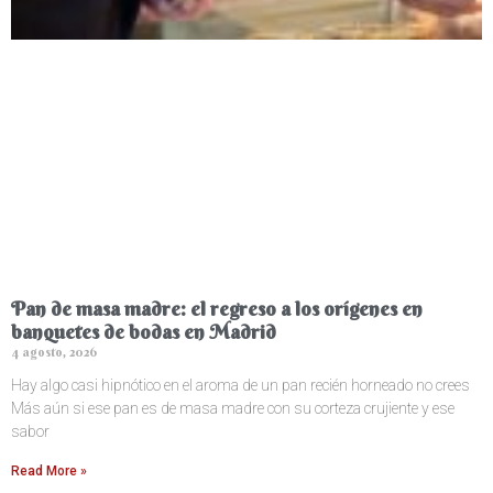
Pan de masa madre: el regreso a los orígenes en
banquetes de bodas en Madrid
4 agosto, 2026
Hay algo casi hipnótico en el aroma de un pan recién horneado no crees
Más aún si ese pan es de masa madre con su corteza crujiente y ese
sabor
Read More »