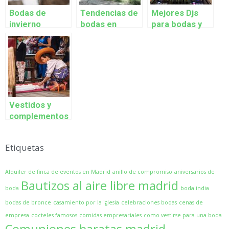
Bodas de
Tendencias de
Mejores Djs
invierno
bodas en
para bodas y
primavera 2021
eventos 2021
Vestidos y
complementos
para una boda
de verano
Etiquetas
Alquiler de finca de eventos en Madrid
anillo de compromiso
aniversarios de
Bautizos al aire libre madrid
boda
boda india
bodas de bronce
casamiento por la iglesia
celebraciones bodas
cenas de
empresa
cocteles famosos
comidas empresariales
como vestirse para una boda
Comuniones baratas madrid